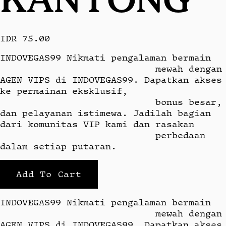
IDR 75.00
INDOVEGAS99 Nikmati pengalaman bermain

                            mewah dengan 
AGEN VIPS di INDOVEGAS99. Dapatkan akses 
ke permainan eksklusif,

                            bonus besar, 
dan pelayanan istimewa. Jadilah bagian 
dari komunitas VIP kami dan rasakan

                            perbedaan 
dalam setiap putaran.
Add To Cart
INDOVEGAS99 Nikmati pengalaman bermain

                            mewah dengan 
AGEN VIPS di INDOVEGAS99. Dapatkan akses 