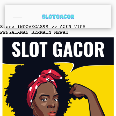
O
p
e
Store
INDOVEGAS99 >> AGEN VIPS
n
PENGALAMAN BERMAIN MEWAH
M
e
n
u