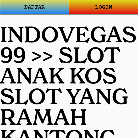
DAFTAR
LOGIN
INDOVEGAS
99 >> SLOT
ANAK KOS
SLOT YANG
RAMAH
KANTONG