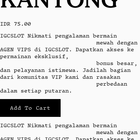
IDR 75.00
IGCSLOT Nikmati pengalaman bermain

                            mewah dengan 
AGEN VIPS di IGCSLOT. Dapatkan akses ke 
permainan eksklusif,

                            bonus besar, 
dan pelayanan istimewa. Jadilah bagian 
dari komunitas VIP kami dan rasakan

                            perbedaan 
dalam setiap putaran.
Add To Cart
IGCSLOT Nikmati pengalaman bermain

                            mewah dengan 
AGEN VIPS di IGCSLOT. Dapatkan akses ke 