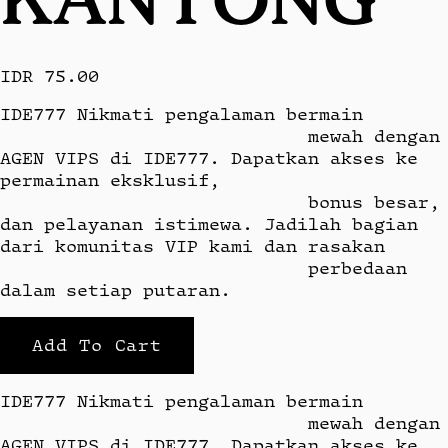
IDR 75.00
IDE777 Nikmati pengalaman bermain

                            mewah dengan 
AGEN VIPS di IDE777. Dapatkan akses ke 
permainan eksklusif,

                            bonus besar, 
dan pelayanan istimewa. Jadilah bagian 
dari komunitas VIP kami dan rasakan

                            perbedaan 
dalam setiap putaran.
Add To Cart
IDE777 Nikmati pengalaman bermain

                            mewah dengan 
AGEN VIPS di IDE777. Dapatkan akses ke 