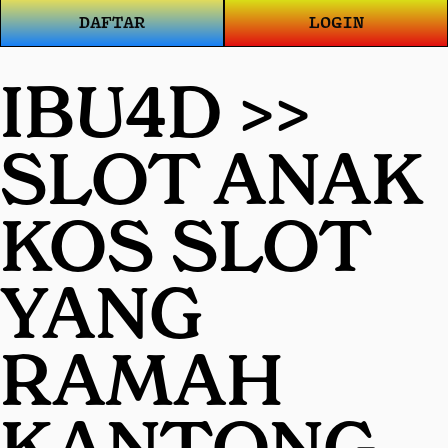
DAFTAR
LOGIN
IBU4D >>
SLOT ANAK
KOS SLOT
YANG
RAMAH
KANTONG