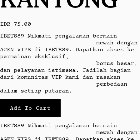
IDR 75.00
IBET889 Nikmati pengalaman bermain

                            mewah dengan 
AGEN VIPS di IBET889. Dapatkan akses ke 
permainan eksklusif,

                            bonus besar, 
dan pelayanan istimewa. Jadilah bagian 
dari komunitas VIP kami dan rasakan

                            perbedaan 
dalam setiap putaran.
Add To Cart
IBET889 Nikmati pengalaman bermain

                            mewah dengan 
AGEN VIPS di IBET889. Dapatkan akses ke 