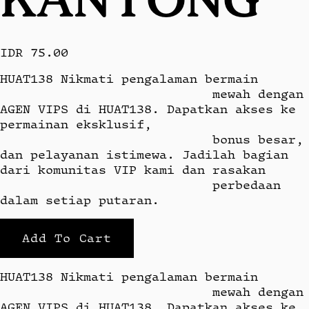
IDR 75.00
HUAT138 Nikmati pengalaman bermain

                            mewah dengan 
AGEN VIPS di HUAT138. Dapatkan akses ke 
permainan eksklusif,

                            bonus besar, 
dan pelayanan istimewa. Jadilah bagian 
dari komunitas VIP kami dan rasakan

                            perbedaan 
dalam setiap putaran.
Add To Cart
HUAT138 Nikmati pengalaman bermain

                            mewah dengan 
AGEN VIPS di HUAT138. Dapatkan akses ke 