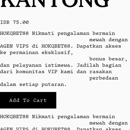
IDR 75.00
HOKQBET88 Nikmati pengalaman bermain

                            mewah dengan 
AGEN VIPS di HOKQBET88. Dapatkan akses 
ke permainan eksklusif,

                            bonus besar, 
dan pelayanan istimewa. Jadilah bagian 
dari komunitas VIP kami dan rasakan

                            perbedaan 
dalam setiap putaran.
Add To Cart
HOKQBET88 Nikmati pengalaman bermain

                            mewah dengan 
AGEN VIPS di HOKQBET88. Dapatkan akses 