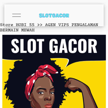
O
p
e
Store
HOBI 55 >> AGEN VIPS PENGALAMAN
n
BERMAIN MEWAH
M
e
n
u