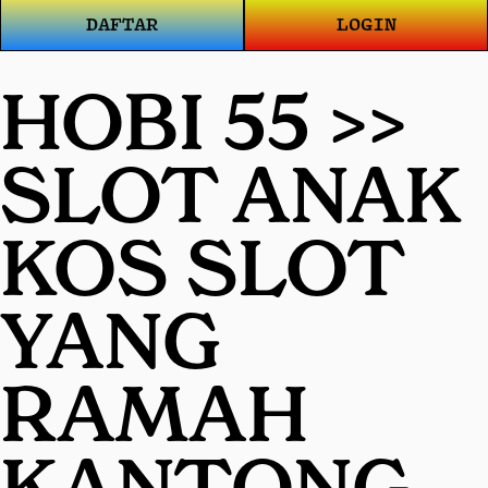
DAFTAR
LOGIN
HOBI 55 >>
SLOT ANAK
KOS SLOT
YANG
RAMAH
KANTONG