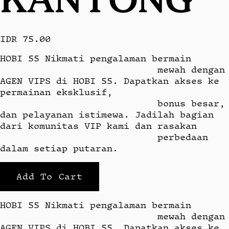
IDR 75.00
HOBI 55 Nikmati pengalaman bermain

                            mewah dengan 
AGEN VIPS di HOBI 55. Dapatkan akses ke 
permainan eksklusif,

                            bonus besar, 
dan pelayanan istimewa. Jadilah bagian 
dari komunitas VIP kami dan rasakan

                            perbedaan 
dalam setiap putaran.
Add To Cart
HOBI 55 Nikmati pengalaman bermain

                            mewah dengan 
AGEN VIPS di HOBI 55. Dapatkan akses ke 