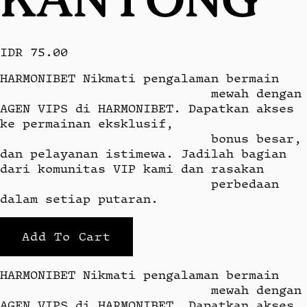
IDR 75.00
HARMONIBET Nikmati pengalaman bermain

                            mewah dengan 
AGEN VIPS di HARMONIBET. Dapatkan akses 
ke permainan eksklusif,

                            bonus besar, 
dan pelayanan istimewa. Jadilah bagian 
dari komunitas VIP kami dan rasakan

                            perbedaan 
dalam setiap putaran.
Add To Cart
HARMONIBET Nikmati pengalaman bermain

                            mewah dengan 
AGEN VIPS di HARMONIBET. Dapatkan akses 