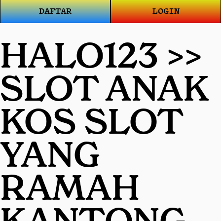
DAFTAR
LOGIN
HALO123 >>
SLOT ANAK
KOS SLOT
YANG
RAMAH
KANTONG