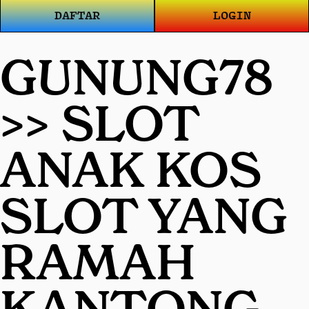
DAFTAR
LOGIN
GUNUNG78
>> SLOT
ANAK KOS
SLOT YANG
RAMAH
KANTONG