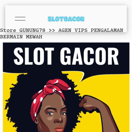
O
p
e
Store
GUNUNG78 >> AGEN VIPS PENGALAMAN
n
BERMAIN MEWAH
M
e
n
u