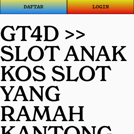
DAFTAR
LOGIN
GT4D >>
SLOT ANAK
KOS SLOT
YANG
RAMAH
KANTONG