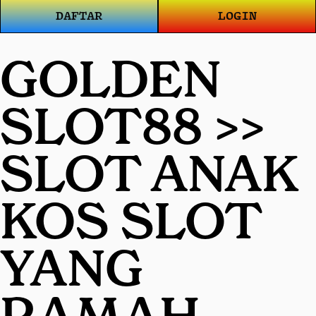
DAFTAR
LOGIN
GOLDEN
SLOT88 >>
SLOT ANAK
KOS SLOT
YANG
RAMAH