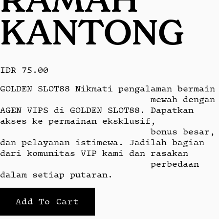
KANTONG
IDR 75.00
GOLDEN SLOT88 Nikmati pengalaman bermain

                            mewah dengan 
AGEN VIPS di GOLDEN SLOT88. Dapatkan 
akses ke permainan eksklusif,

                            bonus besar, 
dan pelayanan istimewa. Jadilah bagian 
dari komunitas VIP kami dan rasakan

                            perbedaan 
dalam setiap putaran.
Add To Cart