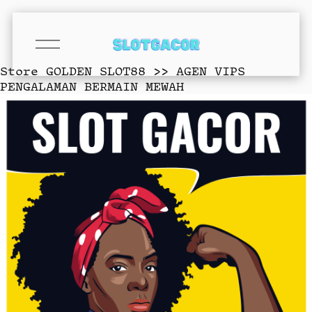
O
p
e
Store
GOLDEN SLOT88 >> AGEN VIPS
n
PENGALAMAN BERMAIN MEWAH
M
e
n
u