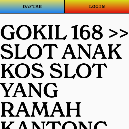
DAFTAR
LOGIN
GOKIL 168 >>
SLOT ANAK
KOS SLOT
YANG
RAMAH
KANTONG