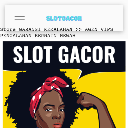
O
p
e
Store
GARANSI KEKALAHAN >> AGEN VIPS
n
PENGALAMAN BERMAIN MEWAH
M
e
n
u