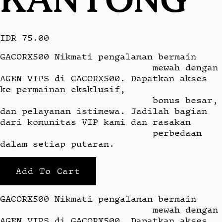
IDR 75.00
GACORX500 Nikmati pengalaman bermain

                            mewah dengan 
AGEN VIPS di GACORX500. Dapatkan akses 
ke permainan eksklusif,

                            bonus besar, 
dan pelayanan istimewa. Jadilah bagian 
dari komunitas VIP kami dan rasakan

                            perbedaan 
dalam setiap putaran.
Add To Cart
GACORX500 Nikmati pengalaman bermain

                            mewah dengan 
AGEN VIPS di GACORX500. Dapatkan akses 