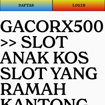
DAFTAR
LOGIN
GACORX500
>> SLOT
ANAK KOS
SLOT YANG
RAMAH
KANTONG