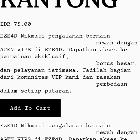
IDR 75.00
EZE4D Nikmati pengalaman bermain

                            mewah dengan 
AGEN VIPS di EZE4D. Dapatkan akses ke 
permainan eksklusif,

                            bonus besar, 
dan pelayanan istimewa. Jadilah bagian 
dari komunitas VIP kami dan rasakan

                            perbedaan 
dalam setiap putaran.
Add To Cart
EZE4D Nikmati pengalaman bermain

                            mewah dengan 
AGEN VIPS di EZE4D. Dapatkan akses ke 