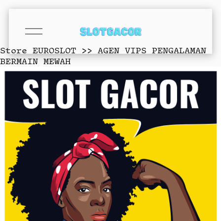
O
p
e
Store
EUROSLOT >> AGEN VIPS PENGALAMAN
n
BERMAIN MEWAH
M
e
n
u