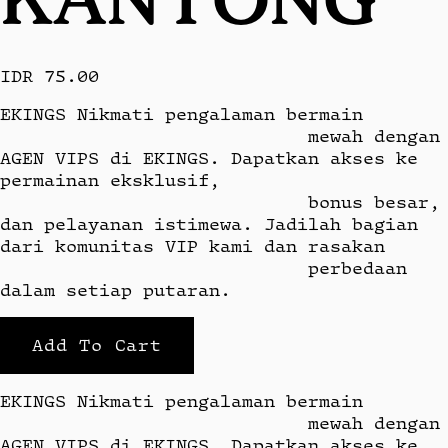
IDR 75.00
EKINGS Nikmati pengalaman bermain

                            mewah dengan 
AGEN VIPS di EKINGS. Dapatkan akses ke 
permainan eksklusif,

                            bonus besar, 
dan pelayanan istimewa. Jadilah bagian 
dari komunitas VIP kami dan rasakan

                            perbedaan 
dalam setiap putaran.
Add To Cart
EKINGS Nikmati pengalaman bermain

                            mewah dengan 
AGEN VIPS di EKINGS. Dapatkan akses ke 