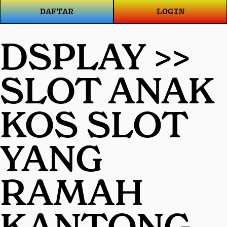
DAFTAR
LOGIN
DSPLAY >>
SLOT ANAK
KOS SLOT
YANG
RAMAH
KANTONG