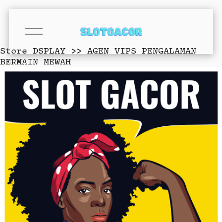
O
p
e
Store
DSPLAY >> AGEN VIPS PENGALAMAN
n
BERMAIN MEWAH
M
e
n
u