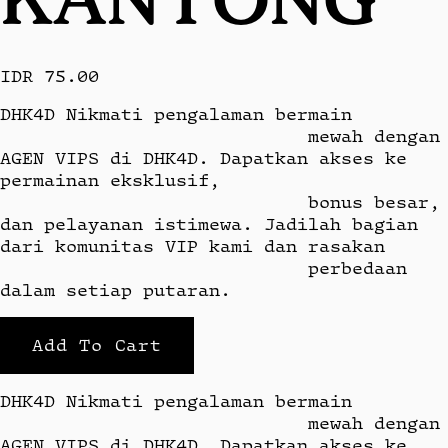
IDR 75.00
DHK4D Nikmati pengalaman bermain

                            mewah dengan 
AGEN VIPS di DHK4D. Dapatkan akses ke 
permainan eksklusif,

                            bonus besar, 
dan pelayanan istimewa. Jadilah bagian 
dari komunitas VIP kami dan rasakan

                            perbedaan 
dalam setiap putaran.
Add To Cart
DHK4D Nikmati pengalaman bermain

                            mewah dengan 
AGEN VIPS di DHK4D. Dapatkan akses ke 