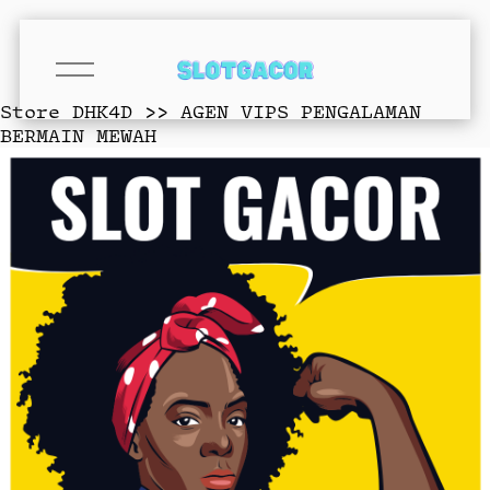
O
p
e
Store
DHK4D >> AGEN VIPS PENGALAMAN
n
BERMAIN MEWAH
M
e
n
u