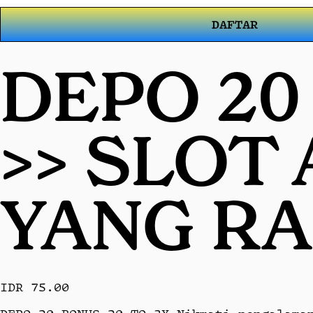
DAFTAR
DEPO 20
>> SLOT
YANG R
IDR 75.00