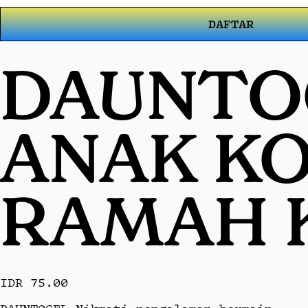
DAFTAR
DAUNTOG
ANAK KO
RAMAH 
IDR 75.00