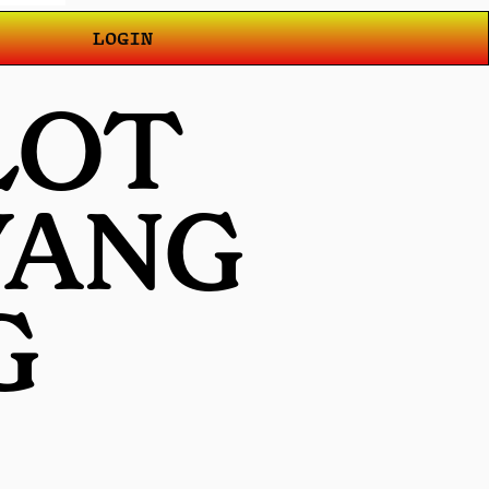
LOGIN
LOT
YANG
G