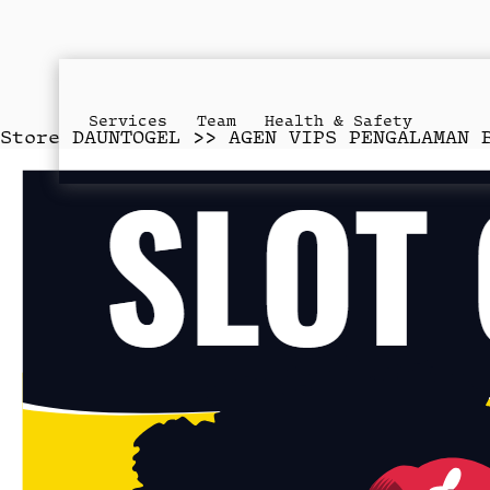
Services
Team
Health & Safety
Store
DAUNTOGEL >> AGEN VIPS PENGALAMAN 