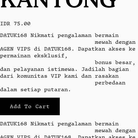
IDR 75.00
DATUK168 Nikmati pengalaman bermain

                            mewah dengan 
AGEN VIPS di DATUK168. Dapatkan akses ke 
permainan eksklusif,

                            bonus besar, 
dan pelayanan istimewa. Jadilah bagian 
dari komunitas VIP kami dan rasakan

                            perbedaan 
dalam setiap putaran.
Add To Cart
DATUK168 Nikmati pengalaman bermain

                            mewah dengan 
AGEN VIPS di DATUK168. Dapatkan akses ke 