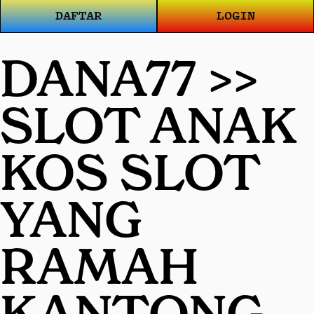
DAFTAR
LOGIN
DANA77 >>
SLOT ANAK
KOS SLOT
YANG
RAMAH
KANTONG