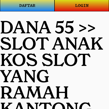
DAFTAR
LOGIN
DANA 55 >>
SLOT ANAK
KOS SLOT
YANG
RAMAH
KANTONG