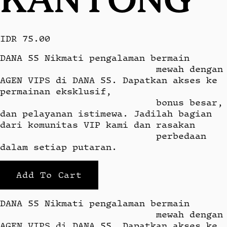
IDR 75.00
DANA 55 Nikmati pengalaman bermain

                            mewah dengan 
AGEN VIPS di DANA 55. Dapatkan akses ke 
permainan eksklusif,

                            bonus besar, 
dan pelayanan istimewa. Jadilah bagian 
dari komunitas VIP kami dan rasakan

                            perbedaan 
dalam setiap putaran.
Add To Cart
DANA 55 Nikmati pengalaman bermain

                            mewah dengan 
AGEN VIPS di DANA 55. Dapatkan akses ke 