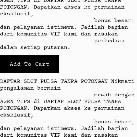
POTONGAN. Dapatkan akses ke permainan 
eksklusif,

                            bonus besar, 
dan pelayanan istimewa. Jadilah bagian 
dari komunitas VIP kami dan rasakan

                            perbedaan 
dalam setiap putaran.
Add To Cart
DAFTAR SLOT PULSA TANPA POTONGAN Nikmati 
pengalaman bermain

                            mewah dengan 
AGEN VIPS di DAFTAR SLOT PULSA TANPA 
POTONGAN. Dapatkan akses ke permainan 
eksklusif,

                            bonus besar, 
dan pelayanan istimewa. Jadilah bagian 
dari komunitas VIP kami dan rasakan
