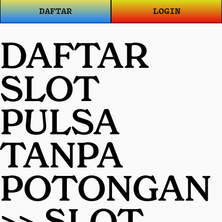
DAFTAR
LOGIN
DAFTAR
SLOT
PULSA
TANPA
POTONGAN
>> SLOT