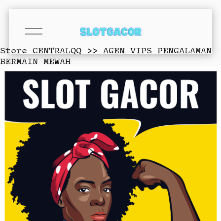
O
p
e
Store
CENTRALQQ >> AGEN VIPS PENGALAMAN
n
BERMAIN MEWAH
M
e
n
u