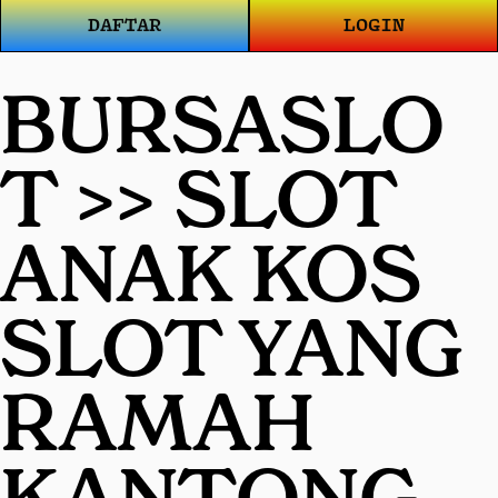
DAFTAR
LOGIN
BURSASLO
T >> SLOT
ANAK KOS
SLOT YANG
RAMAH
KANTONG