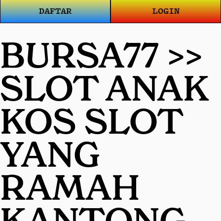
DAFTAR
LOGIN
BURSA77 >>
SLOT ANAK
KOS SLOT
YANG
RAMAH
KANTONG