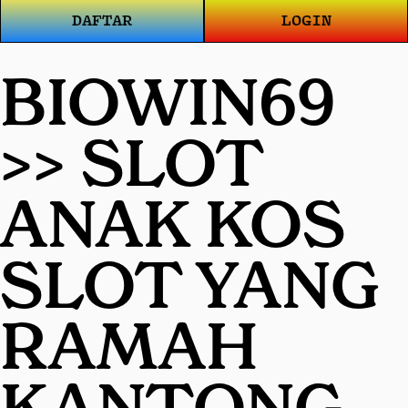
DAFTAR
LOGIN
BIOWIN69
>> SLOT
ANAK KOS
SLOT YANG
RAMAH
KANTONG