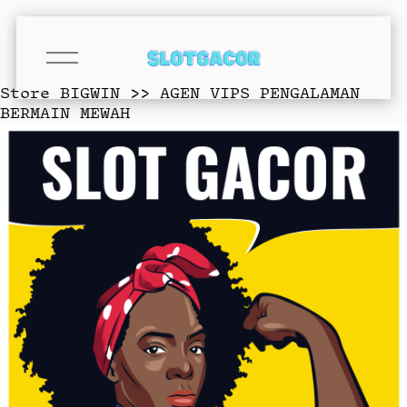
O
p
e
Store
BIGWIN >> AGEN VIPS PENGALAMAN
n
BERMAIN MEWAH
M
e
n
u