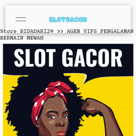
O
p
e
Store
BIDADARI29 >> AGEN VIPS PENGALAMAN
n
BERMAIN MEWAH
M
e
n
u