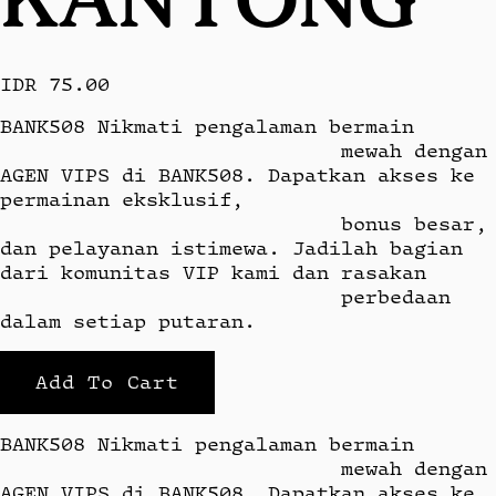
IDR 75.00
BANK508 Nikmati pengalaman bermain

                            mewah dengan 
AGEN VIPS di BANK508. Dapatkan akses ke 
permainan eksklusif,

                            bonus besar, 
dan pelayanan istimewa. Jadilah bagian 
dari komunitas VIP kami dan rasakan

                            perbedaan 
dalam setiap putaran.
Add To Cart
BANK508 Nikmati pengalaman bermain

                            mewah dengan 
AGEN VIPS di BANK508. Dapatkan akses ke 