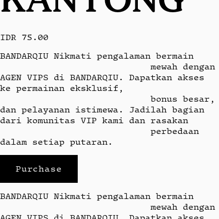
IDR 75.00
BANDARQIU Nikmati pengalaman bermain

                            mewah dengan 
AGEN VIPS di BANDARQIU. Dapatkan akses 
ke permainan eksklusif,

                            bonus besar, 
dan pelayanan istimewa. Jadilah bagian 
dari komunitas VIP kami dan rasakan

                            perbedaan 
dalam setiap putaran.
Purchase
BANDARQIU Nikmati pengalaman bermain

                            mewah dengan 
AGEN VIPS di BANDARQIU. Dapatkan akses 