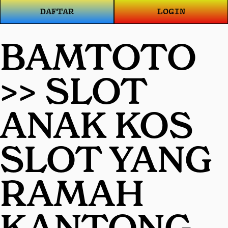
DAFTAR
LOGIN
BAMTOTO
>> SLOT
ANAK KOS
SLOT YANG
RAMAH
KANTONG