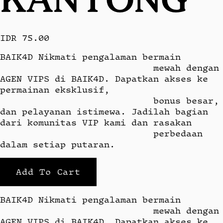
IDR 75.00
BAIK4D Nikmati pengalaman bermain

                            mewah dengan 
AGEN VIPS di BAIK4D. Dapatkan akses ke 
permainan eksklusif,

                            bonus besar, 
dan pelayanan istimewa. Jadilah bagian 
dari komunitas VIP kami dan rasakan

                            perbedaan 
dalam setiap putaran.
Add To Cart
BAIK4D Nikmati pengalaman bermain

                            mewah dengan 
AGEN VIPS di BAIK4D. Dapatkan akses ke 