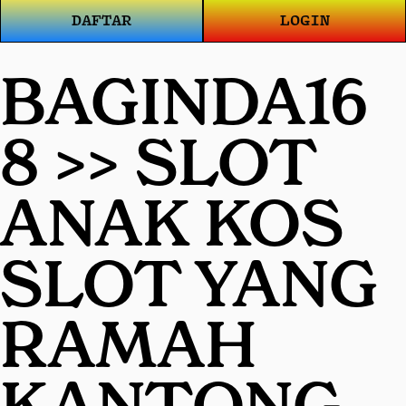
DAFTAR
LOGIN
BAGINDA16
8 >> SLOT
ANAK KOS
SLOT YANG
RAMAH
KANTONG