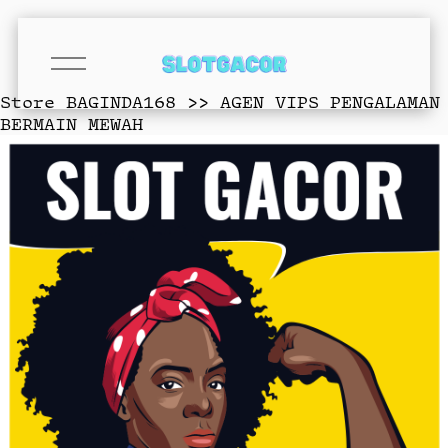
O
p
e
Store
BAGINDA168 >> AGEN VIPS PENGALAMAN
n
BERMAIN MEWAH
M
e
n
u