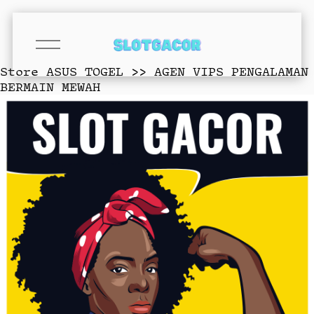
O
p
e
Store
ASUS TOGEL >> AGEN VIPS PENGALAMAN
n
BERMAIN MEWAH
M
e
n
u