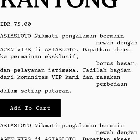
IDR 75.00
ASIASLOTO Nikmati pengalaman bermain

                            mewah dengan 
AGEN VIPS di ASIASLOTO. Dapatkan akses 
ke permainan eksklusif,

                            bonus besar, 
dan pelayanan istimewa. Jadilah bagian 
dari komunitas VIP kami dan rasakan

                            perbedaan 
dalam setiap putaran.
Add To Cart
ASIASLOTO Nikmati pengalaman bermain

                            mewah dengan 
AGEN VIPS di ASIASLOTO. Dapatkan akses 