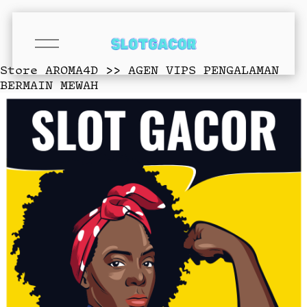
O
p
e
Store
AROMA4D >> AGEN VIPS PENGALAMAN
n
BERMAIN MEWAH
M
e
n
u