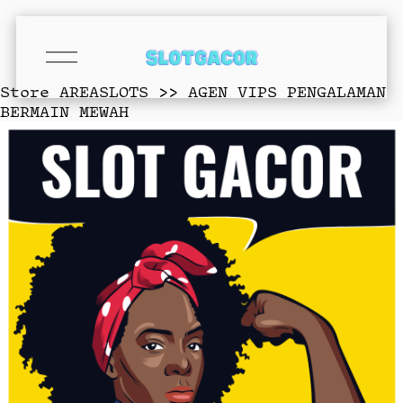
O
p
e
Store
AREASLOTS >> AGEN VIPS PENGALAMAN
n
BERMAIN MEWAH
M
e
n
u