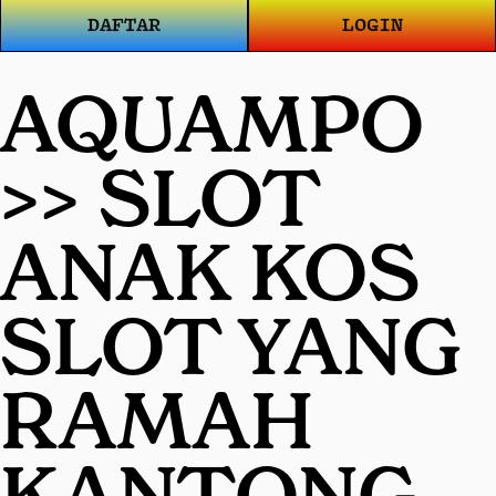
DAFTAR
LOGIN
AQUAMPO
>> SLOT
ANAK KOS
SLOT YANG
RAMAH
KANTONG