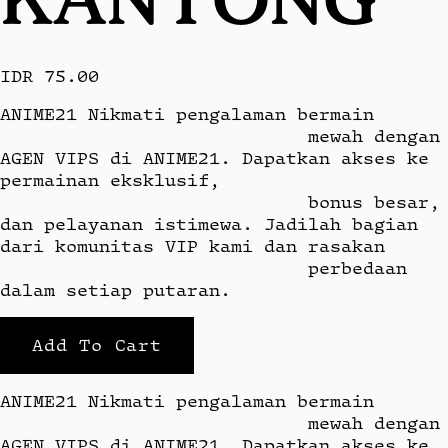
IDR 75.00
ANIME21 Nikmati pengalaman bermain

                            mewah dengan 
AGEN VIPS di ANIME21. Dapatkan akses ke 
permainan eksklusif,

                            bonus besar, 
dan pelayanan istimewa. Jadilah bagian 
dari komunitas VIP kami dan rasakan

                            perbedaan 
dalam setiap putaran.
Add To Cart
ANIME21 Nikmati pengalaman bermain

                            mewah dengan 
AGEN VIPS di ANIME21. Dapatkan akses ke 