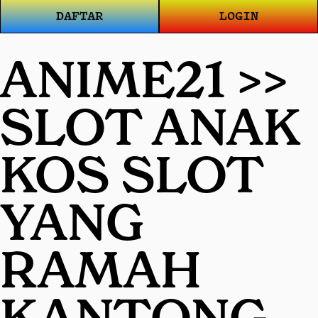
DAFTAR
LOGIN
ANIME21 >>
SLOT ANAK
KOS SLOT
YANG
RAMAH
KANTONG