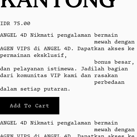
IDR 75.00
ANGEL 4D Nikmati pengalaman bermain

                            mewah dengan 
AGEN VIPS di ANGEL 4D. Dapatkan akses ke 
permainan eksklusif,

                            bonus besar, 
dan pelayanan istimewa. Jadilah bagian 
dari komunitas VIP kami dan rasakan

                            perbedaan 
dalam setiap putaran.
Add To Cart
ANGEL 4D Nikmati pengalaman bermain

                            mewah dengan 
AGEN VIPS di ANGEL 4D. Dapatkan akses ke 