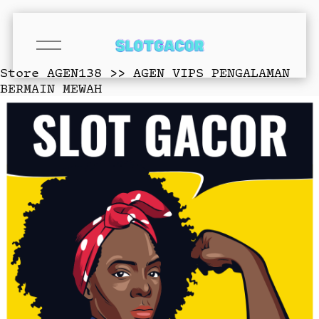
O
p
e
Store
AGEN138 >> AGEN VIPS PENGALAMAN
n
BERMAIN MEWAH
M
e
n
u