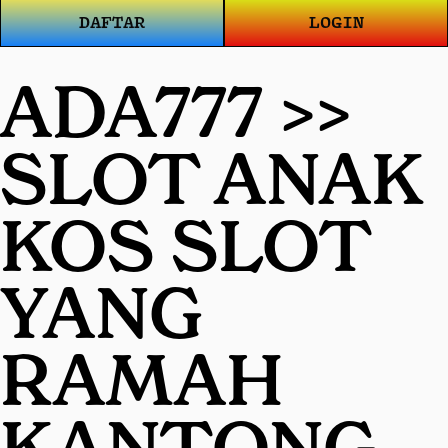
DAFTAR
LOGIN
ADA777 >>
SLOT ANAK
KOS SLOT
YANG
RAMAH
KANTONG