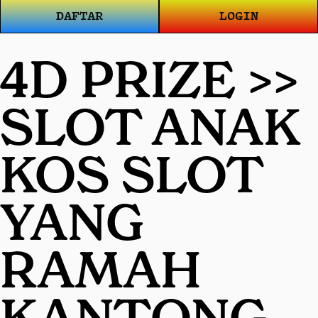
DAFTAR
LOGIN
4D PRIZE >>
SLOT ANAK
KOS SLOT
YANG
RAMAH
KANTONG