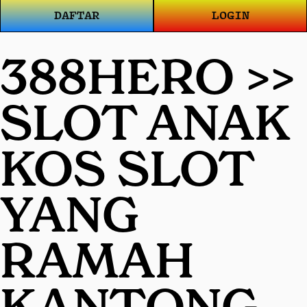
DAFTAR
LOGIN
388HERO >>
SLOT ANAK
KOS SLOT
YANG
RAMAH
KANTONG