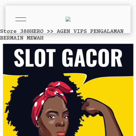
O
p
e
Store
388HERO >> AGEN VIPS PENGALAMAN
n
BERMAIN MEWAH
M
e
n
u