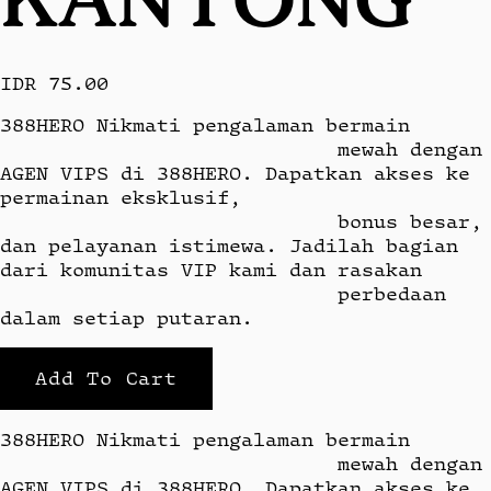
IDR 75.00
388HERO Nikmati pengalaman bermain

                            mewah dengan 
AGEN VIPS di 388HERO. Dapatkan akses ke 
permainan eksklusif,

                            bonus besar, 
dan pelayanan istimewa. Jadilah bagian 
dari komunitas VIP kami dan rasakan

                            perbedaan 
dalam setiap putaran.
Add To Cart
388HERO Nikmati pengalaman bermain

                            mewah dengan 
AGEN VIPS di 388HERO. Dapatkan akses ke 