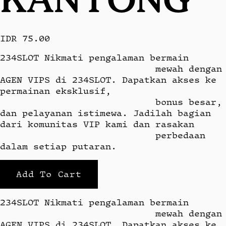
IDR 75.00
234SLOT Nikmati pengalaman bermain

                            mewah dengan 
AGEN VIPS di 234SLOT. Dapatkan akses ke 
permainan eksklusif,

                            bonus besar, 
dan pelayanan istimewa. Jadilah bagian 
dari komunitas VIP kami dan rasakan

                            perbedaan 
dalam setiap putaran.
Add To Cart
234SLOT Nikmati pengalaman bermain

                            mewah dengan 
AGEN VIPS di 234SLOT. Dapatkan akses ke 