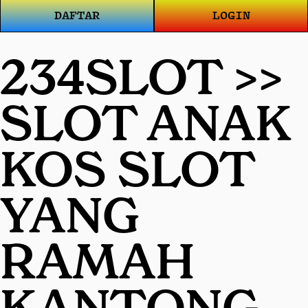
DAFTAR
LOGIN
234SLOT >>
SLOT ANAK
KOS SLOT
YANG
RAMAH
KANTONG